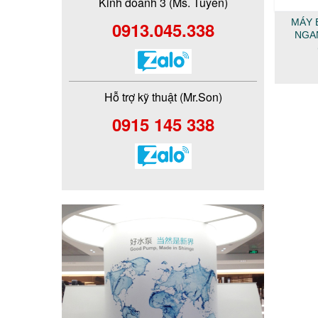
Kinh doanh 3 (Ms. Tuyền)
MÁY 
0913.045.338
NGAN
Hỗ trợ kỹ thuật (Mr.Son)
0915 145 338