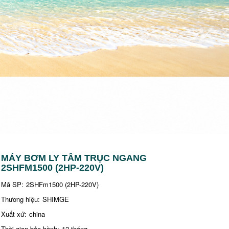
MÁY BƠM LY TÂM TRỤC NGANG
2SHFM1500 (2HP-220V)
Mã SP:
2SHFm1500 (2HP-220V)
Thương hiệu:
SHIMGE
Xuất xứ:
china
Thời gian bảo hành:
12 tháng