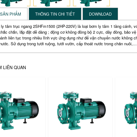
 SẢN PHẨM
THÔNG TIN CHI TIẾT
DOWNLOAD
y tâm trục ngang 2SHFm1500 (2HP-220V) là loại bơm ly tâm 1 tầng cánh, với 
chắc chắn, lắp đặt dễ dàng ; động cơ không đồng bộ 2 cực, dây đồng, bảo vệ 
ành liên tục trong nhiều lĩnh vực ứng dụng như để vận chuyển nước không c
nước. Sử dụng trong tưới ruộng, tưới vườn, cấp thoát nước trong chăn nuôi,…
M LIÊN QUAN