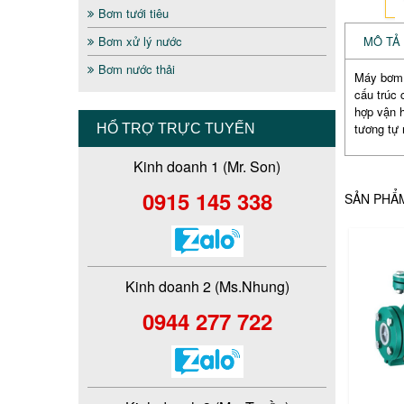
Bơm tưới tiêu
Bơm xử lý nước
MÔ TẢ
Bơm nước thải
Máy bơm l
cấu trúc 
hợp vận h
tương tự 
HỔ TRỢ TRỰC TUYẾN
Kinh doanh 1 (Mr. Son)
0915 145 338
SẢN PHẨ
Kinh doanh 2 (Ms.Nhung)
0944 277 722