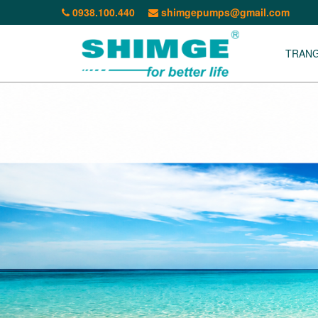
0938.100.440
shimgepumps@gmail.com
TRAN