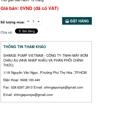
Giá bán:
0
VND
(đã có VAT)
ĐẶT HÀNG
1
Số lượng mua:
Chia sẻ:
THÔNG TIN THAM KHẢO
SHIMGE PUMP VIETNAM - CÔNG TY TNHH MÁY BƠM
CHÂU ÂU (NHÀ NHẬP KHẨU VÀ PHÂN PHỐI CHÍNH
THỨC)
1/1A Nguyễn Văn Ngọc, P.hường Phú Thọ Hòa ,TP.HCM.
Điện thoại: 0938.100.440
Fax: 028.6297.2613 Email: shimgepumps@gmail.com
Email: shimgepumps@gmail.com