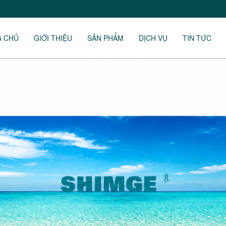
G CHỦ
GIỚI THIỆU
SẢN PHẨM
DỊCH VỤ
TIN TỨC