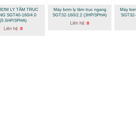
BƠM LY TÂM TRỤC
Máy bơm ly tâm trục ngang
Máy bơm
G SGT40-160/4.0
SGT32-160/2.2 (3HP/3PHA)
SGT32-
(5.5HP/3PHA)
Liên hệ :
0
Liên hệ :
0