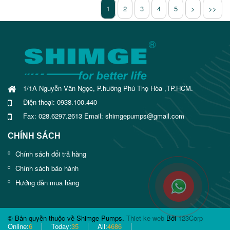
1
2
3
4
5
>
>>
1/1A Nguyễn Văn Ngọc, P.hường Phú Thọ Hòa ,TP.HCM.
Điện thoại: 0938.100.440
Fax: 028.6297.2613 Email: shimgepumps@gmail.com
CHÍNH SÁCH
Chính sách đổi trả hàng
Chính sách bảo hành
Hướng dẫn mua hàng
© Bản quyền thuộc về Shimge Pumps.
Thiet ke web
Bởi
123Corp
Online:
6
Today:
35
All:
4686