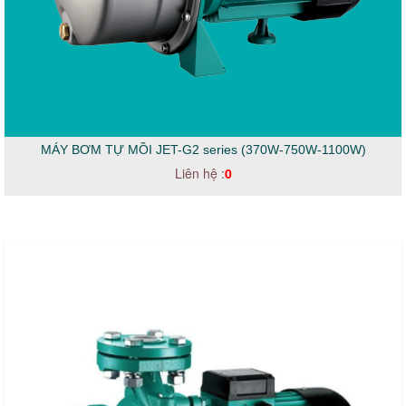
MÁY BƠM TỰ MỒI JET-G2 series (370W-750W-1100W)
Liên hệ :
0