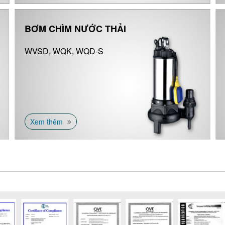
BƠM CHÌM NƯỚC THẢI
WVSD, WQK, WQD-S
Xem thêm