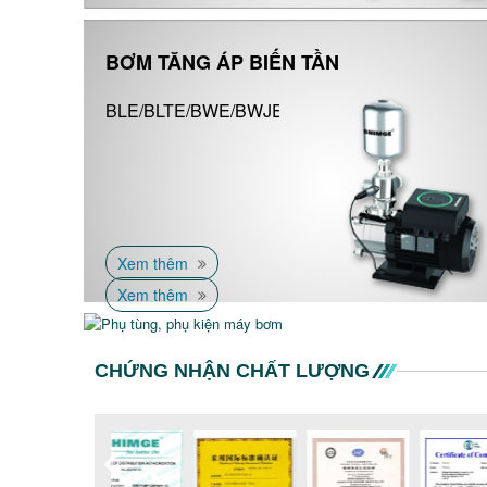
BƠM TĂNG ÁP BIẾN TẦN
BLE/BLTE/BWE/BWJE
Xem thêm
Xem thêm
PHỤ TÙNG, PHỤ KIỆN MÁY BƠM
CHỨNG NHẬN CHẤT LƯỢNG
Motor, cánh, chén,
trục, phốt