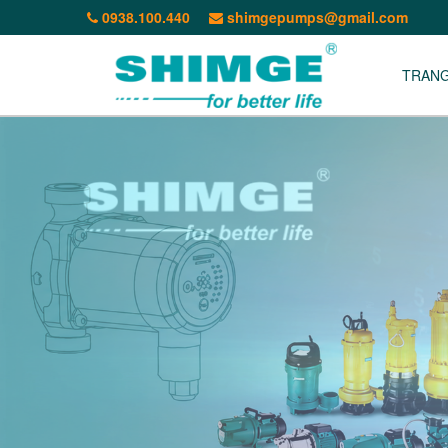
0938.100.440
shimgepumps@gmail.com
TRAN