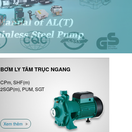
BƠM LY TÂM TRỤC NGANG
CPm, SHF(m)
2SGP(m), PUM, SGT
Xem thêm