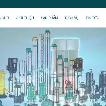
G CHỦ
GIỚI THIỆU
SẢN PHẨM
DỊCH VỤ
TIN TỨC